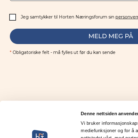
Jeg samtykker til Horten Næringsforum sin
personver
MELD MEG PÅ
*
Obligatoriske felt - må fylles ut før du kan sende
Denne nettsiden anvende
Vi bruker informasjonskapsl
mediefunksjoner og for å a
nettstedet vårt, med part