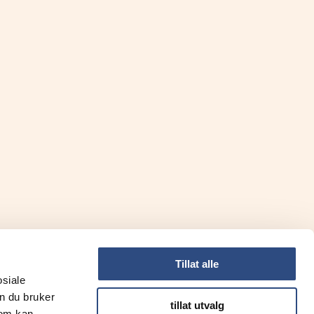
Tillat alle
osiale
INFORMASJON
n du bruker
tillat utvalg
som kan