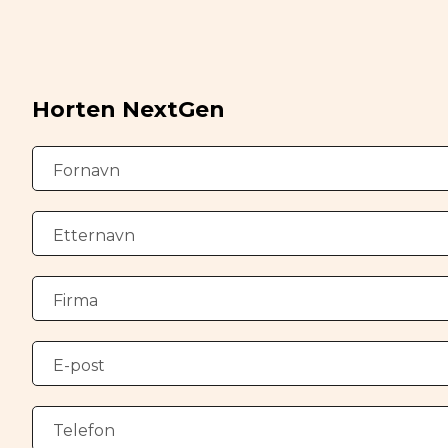
Horten NextGen
Fornavn
Etternavn
Firma
E-post
Telefon