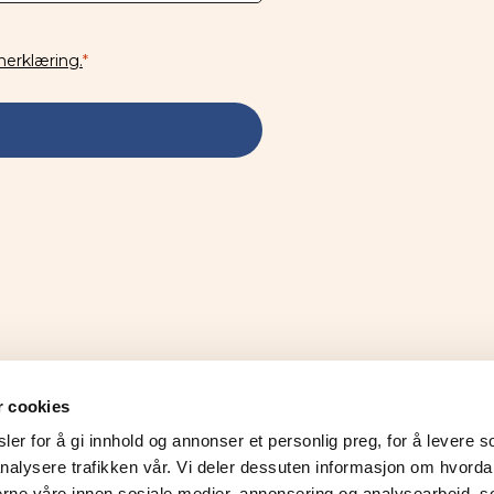
nerklæring.
*
r cookies
er for å gi innhold og annonser et personlig preg, for å levere s
KONTAKT
nalysere trafikken vår. Vi deler dessuten informasjon om hvorda
nerne våre innen sosiale medier, annonsering og analysearbeid, 