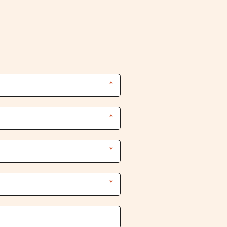
*
*
*
*