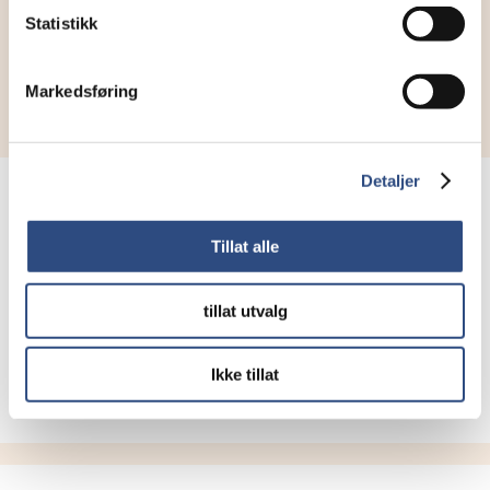
Styret 2025 –
Statistikk
2026
Markedsføring
Detaljer
Jan Fredrik Råknes
Tillat alle
Styreleder
Gen2 Energy
tillat utvalg
Send en e-post
Ikke tillat
992 67 730