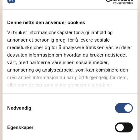
Denne nettsiden anvender cookies
Vi bruker informasjonskapsler for å gi innhold og
annonser et personlig preg, for å levere sosiale
mediefunksjoner og for å analysere trafikken vår. Vi deler
Marthe Wahl
dessuten informasjon om hvordan du bruker nettstedet
vårt, med partnerne våre innen sosiale medier,
Prosjektleder og markedsfører
annonsering og analysearbeid, som kan kombinere den
med annen informasjon du har gjort tilgjengelig for dem,
Send en e-post
eller som de har samlet inn gjennom din bruk av
tjenestene deres.
93428096
Samtykkevalg
Nødvendig
Egenskaper