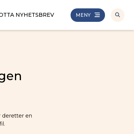
OTTA NYHETSBREV
MENY
egen
r deretter en
l.