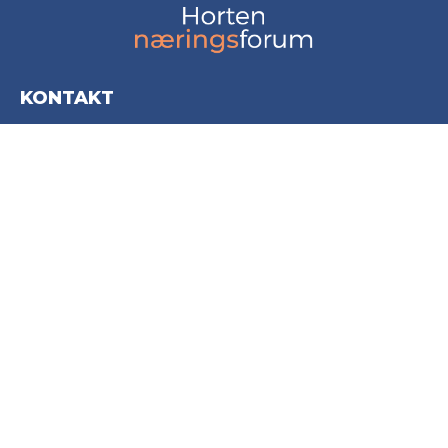
KONTAKT
Horten Næringsforum AS
Storgata 20
3181 Horten
post@hortennaringsforum.no
+47 916 97 010
INFORMASJON
Personvernerklæring
Cookies informasjon