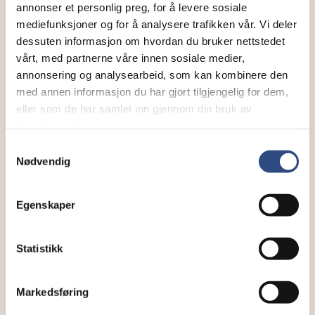
Send tilgang til
annonser et personlig preg, for å levere sosiale
mediefunksjoner og for å analysere trafikken vår. Vi deler
dessuten informasjon om hvordan du bruker nettstedet
vårt, med partnerne våre innen sosiale medier,
Annen - Skriv inn e-postadresse selv
annonsering og analysearbeid, som kan kombinere den
med annen informasjon du har gjort tilgjengelig for dem,
eller som de har samlet inn gjennom din bruk av
SEND
tjenestene deres.
Samtykkevalg
Nødvendig
Egenskaper
Statistikk
Markedsføring