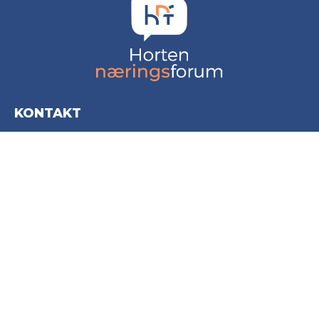
KONTAKT
Horten Næringsforum AS
Storgata 20
3181 Horten
post@hortennaringsforum.no
+47 916 97 010
INFORMASJON
Personvernerklæring