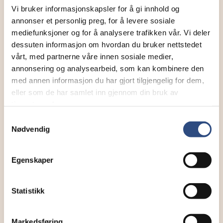
Send tilgang til
Vi bruker informasjonskapsler for å gi innhold og
annonser et personlig preg, for å levere sosiale
mediefunksjoner og for å analysere trafikken vår. Vi deler
karl.jorgen.tofte@horten.kommune.no
dessuten informasjon om hvordan du bruker nettstedet
vårt, med partnerne våre innen sosiale medier,
annonsering og analysearbeid, som kan kombinere den
Annen - Skriv inn e-postadresse selv
med annen informasjon du har gjort tilgjengelig for dem,
eller som de har samlet inn gjennom din bruk av
tjenestene deres.
SEND
Samtykkevalg
Nødvendig
Egenskaper
Statistikk
Markedsføring