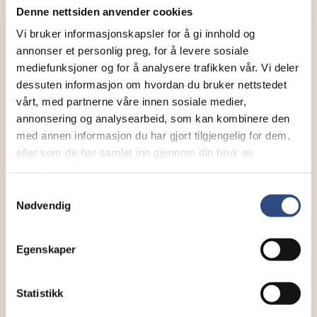
Send tilgang til
Denne nettsiden anvender cookies
Vi bruker informasjonskapsler for å gi innhold og
annonser et personlig preg, for å levere sosiale
Tom.roger.rystad@banenor.no
mediefunksjoner og for å analysere trafikken vår. Vi deler
dessuten informasjon om hvordan du bruker nettstedet
vårt, med partnerne våre innen sosiale medier,
kjartan.glad.fleten@banenor.no
annonsering og analysearbeid, som kan kombinere den
med annen informasjon du har gjort tilgjengelig for dem,
Annen - Skriv inn e-postadresse selv
eller som de har samlet inn gjennom din bruk av
tjenestene deres.
Samtykkevalg
Nødvendig
SEND
Egenskaper
Statistikk