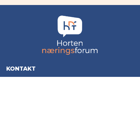
KONTAKT
Horten Næringsforum AS
Storgata 20
3181 Horten
post@hortennaringsforum.no
+47 916 97 010
INFORMASJON