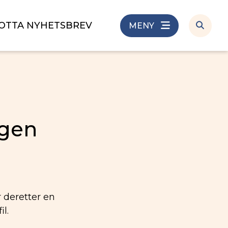
OTTA NYHETSBREV
MENY
egen
r deretter en
l.